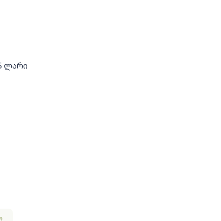
5 ლარი
ო